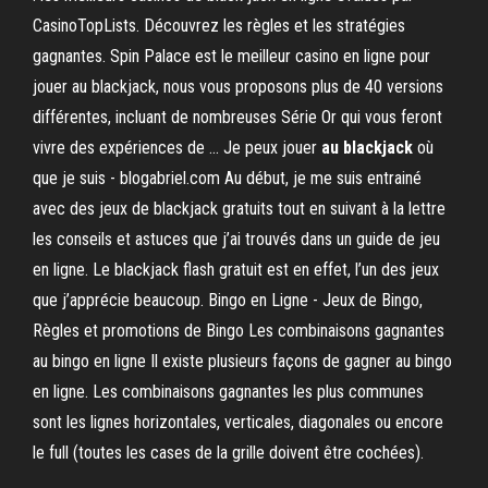
CasinoTopLists. Découvrez les règles et les stratégies
gagnantes. Spin Palace est le meilleur casino en ligne pour
jouer au blackjack, nous vous proposons plus de 40 versions
différentes, incluant de nombreuses Série Or qui vous feront
vivre des expériences de ... Je peux jouer
au
blackjack
où
que je suis - blogabriel.com Au début, je me suis entrainé
avec des jeux de blackjack gratuits tout en suivant à la lettre
les conseils et astuces que j’ai trouvés dans un guide de jeu
en ligne. Le blackjack flash gratuit est en effet, l’un des jeux
que j’apprécie beaucoup. Bingo en Ligne - Jeux de Bingo,
Règles et promotions de Bingo Les combinaisons gagnantes
au bingo en ligne Il existe plusieurs façons de gagner au bingo
en ligne. Les combinaisons gagnantes les plus communes
sont les lignes horizontales, verticales, diagonales ou encore
le full (toutes les cases de la grille doivent être cochées).