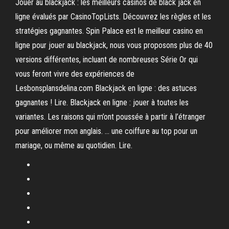
Jouer au blackjack : les meilleurs casinos de black jack en
ligne évalués par CasinoTopLists. Découvrez les règles et les
stratégies gagnantes. Spin Palace est le meilleur casino en
ligne pour jouer au blackjack, nous vous proposons plus de 40
versions différentes, incluant de nombreuses Série Or qui
vous feront vivre des expériences de
Lesbonsplansdelina.com Blackjack en ligne : des astuces
gagnantes ! Lire. Blackjack en ligne : jouer à toutes les
variantes. Les raisons qui m’ont poussée à partir à l’étranger
pour améliorer mon anglais. ... une coiffure au top pour un
mariage, ou même au quotidien. Lire.