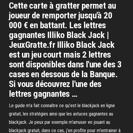
Cette carte à gratter permet au
joueur de remporter jusqu'à 20
000 € en battant. Les lettres
gagnantes Illiko Black Jack |
JeuxGratte.fr Illiko Black Jack
est un jeu court mais 2 lettres
sont disponibles dans l'une des 3
cases en dessous de la Banque.
Si vous découvrez l'une des
lettres gagnantes …
Le guide m’a fait connaître ce qu’est le blackjack en ligne
gratuit, les stratégies ainsi que les astuces gagnantes au
blackjack. Je peux par exemple m’amuser en jouant au
blackjack gratuit, dans ce cas, j’en profite pour m’entrainer à